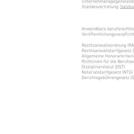
Unternehmensgegenstand:
Standesvertretung:
Salzbu
Anwendbare berufsrechtlic
Veröffentlichungsverpflic
Rechtsanwaltsordnung (RA
Rechtsanwaltstarifgesetz 
Allgemeine Honorarkriteri
Richtlinien für die Berufs
Disziplinarstatut (DST)
Notariatstarifgesetz (NTG)
Gerichtsgebührengesetz (
RECHTS
ANWÄLTE
ph & Dr. Gabriele Gernerth Mautner Markhof, Dr. Alexand
Neualmerstraße 15, A-5400 Hallein, Tel
06245 806 80