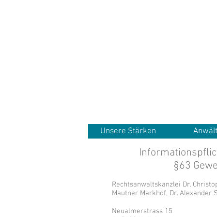
Unsere Stärken
Anwäl
Informationspfli
§63 Gewer
Rechtsanwaltskanzlei Dr. Christo
Mautner Markhof, Dr. Alexander 
Neualmerstrass 15