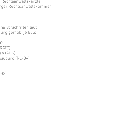
 Rechtsanwaltskanzlei
rger Rechtsanwaltskammer
he Vorschriften laut
htung gemäß §5 ECG:
O)
(RATG)
en (AHK)
ausübung (RL-BA)
GGG)
er Schalwich