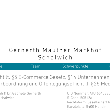
Gernerth Mautner Markhof
Schalwich
te
Team
Schwerpunkte
cht lt. §5 E-Commerce Gesetz, §14 Unternehme
beordnung und Offenlegungspflicht lt. §25 Me
ph & Dr. Gabriele Gernerth
UID Nummer: ATU 654088
Schalwich
S-Code: 505126
Rechtsform: Gesellschaft 
Kanzleisitz: 5400 Hallein