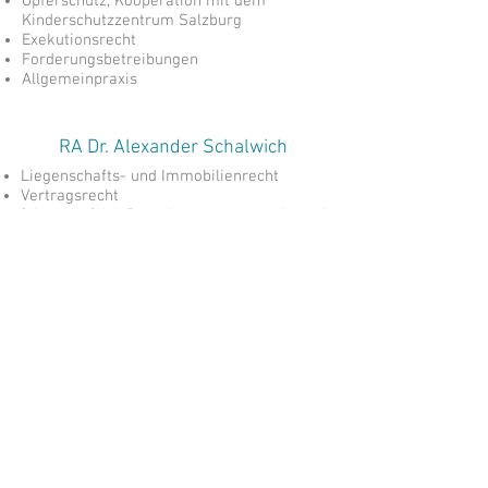
Opferschutz, Kooperation mit dem
Kinderschutzzentrum Salzburg
Exekutionsrecht
Forderungsbetreibungen
Allgemeinpraxis
RA Dr. Alexander Schalwich
Liegenschafts- und Immobilienrecht
Vertragsrecht
(einschließlich Bauträgervertragsrecht und
treuhändige Abwicklung von
Liegenschaftstransaktionen)
Verkehrsrecht
Schadenersatz- und Gewährleistungsrecht
Strafrecht und Verwaltungsstrafrecht
Wohnrecht (Miet- und
Wohnungseigentumsrecht)
ANWÄLTE
RECHTS
Dr. Christoph & Dr. Gabriele Gernerth
Mautner Markhof, Dr. Alexander Schalwich
Neualmerstraße 15, A-5400 Hallein, Tel
06245 806 80